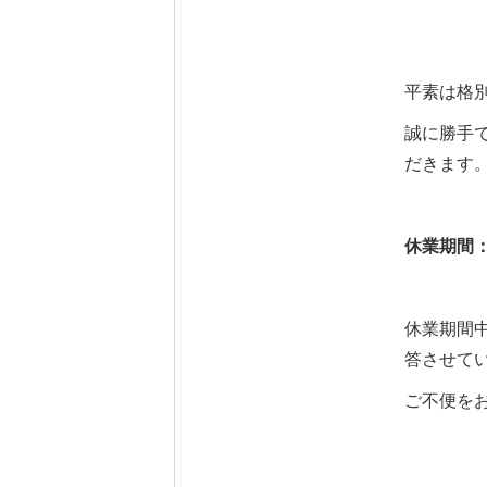
平素は格
誠に勝手
だきます
休業期間：7/
休業期間
答させて
ご不便を