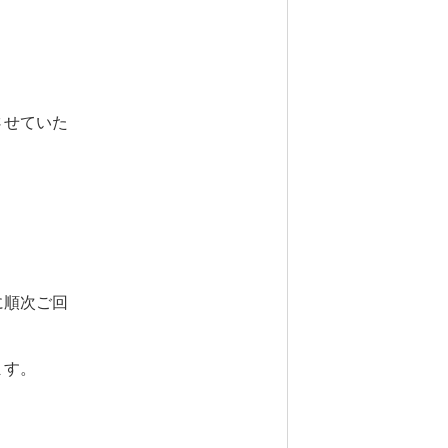
させていた
に順次ご回
ます。